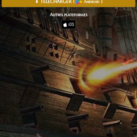
⬇ TÉLÉCHARGER
(
)
Android
Autres plateformes
iOS