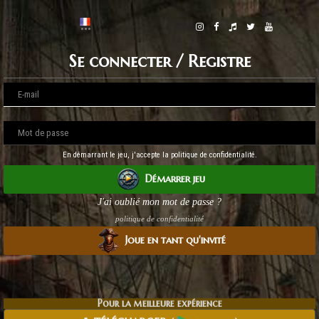
Se connecter / Registre
En démarrant le jeu, j'accepte la politique de confidentialité.
Démarrer jeu
J'ai oublié mon mot de passe ?
politique de confidentialité
Joue en tant qu'invité
Pour la meilleure expérience