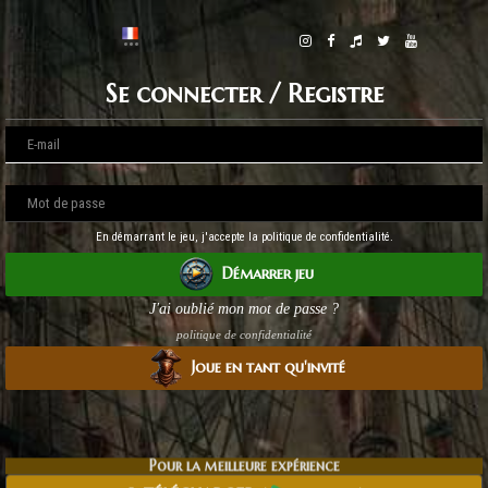
Se connecter / Registre
En démarrant le jeu, j'accepte la politique de confidentialité.
Démarrer jeu
J'ai oublié mon mot de passe ?
politique de confidentialité
Joue en tant qu'invité
Pour la meilleure expérience