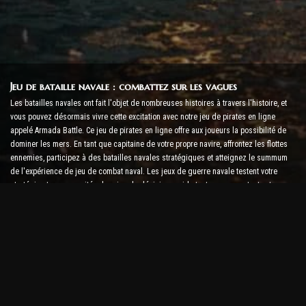
Jeu de bataille navale : combattez sur les vagues
Les batailles navales ont fait l'objet de nombreuses histoires à travers l'histoire, et
vous pouvez désormais vivre cette excitation avec notre jeu de pirates en ligne
appelé Armada Battle. Ce jeu de pirates en ligne offre aux joueurs la possibilité de
dominer les mers. En tant que capitaine de votre propre navire, affrontez les flottes
ennemies, participez à des batailles navales stratégiques et atteignez le summum
de l'expérience de jeu de combat naval. Les jeux de guerre navale testent votre
stratégie et vos capacités de prise de décision rapide tout en augmentant votre
niveau d'adrénaline grâce aux combats en temps réel.
Jeu de bataille navale : il est temps de devenir un amiral
Dans ce jeu de bataille navale, les joueurs commandent leurs propres navires de
guerre et affrontent les armadas ennemies. Les joueurs peuvent améliorer leurs
navires, ajouter de nouvelles armes et armures et entraîner leurs équipages. Ce jeu
de pirate en ligne vous laisse les responsabilités d'un amiral. Utilisez l'intelligence
tactique pour détruire vos ennemis et devenir le capitaine des mers le plus puissant.
Jeu de pirate en ligne : mettez les voiles pour l'aventure