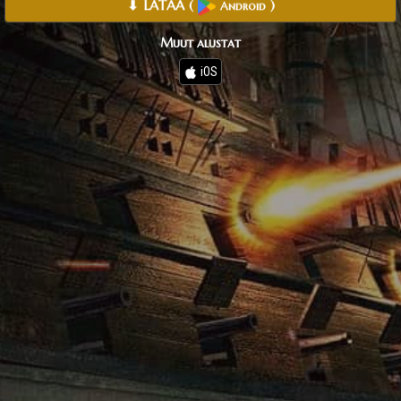
⬇ LATAA
(
)
Android
Muut alustat
iOS