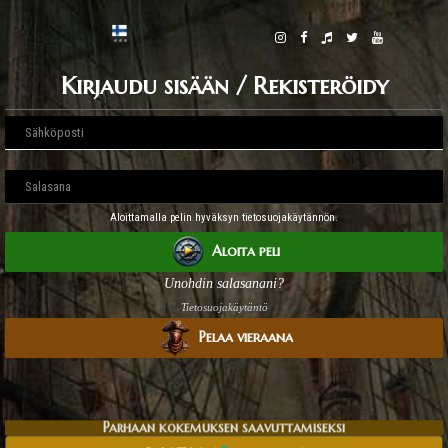
Kirjaudu sisään / Rekisteröidy
Aloittamalla pelin hyväksyn tietosuojakäytännön.
Aloita peli
Unohdin salasanani?
Tietosuojakäytäntö
Pelaa vieraana
Parhaan kokemuksen saavuttamiseksi