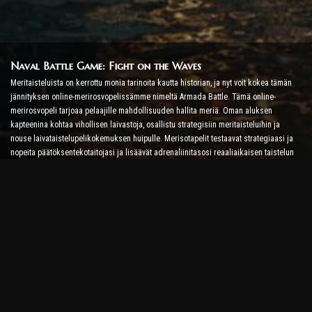
Naval Battle Game: Fight on the Waves
Meritaisteluista on kerrottu monia tarinoita kautta historian, ja nyt voit kokea tämän
jännityksen online-merirosvopelissämme nimeltä Armada Battle. Tämä online-
merirosvopeli tarjoaa pelaajille mahdollisuuden hallita meriä. Oman aluksen
kapteenina kohtaa vihollisen laivastoja, osallistu strategisiin meritaisteluihin ja
nouse laivataistelupelikokemuksen huipulle. Merisotapelit testaavat strategiaasi ja
nopeita päätöksentekotaitojasi ja lisäävät adrenaliinitasosi reaaliaikaisen taistelun
avulla.
Laivataistelupeli: Aika tulla amiraaliksi
Tässä Ship Battle Game -pelissä pelaajat komentavat omia sotalaivojaan ja ottavat
vastaan vihollisen armadoita. Pelaajat voivat päivittää laivojaan, lisätä uusia aseita ja
panssareita ja kouluttaa miehistöitään. Tämä online-merirosvopeli jättää sinulle
amiraalin velvollisuudet. Käytä taktista älykkyyttä tuhotaksesi vihollisesi ja tulet
merien tehokkaimmaksi kapteeniksi.
Online Pirate Game: Set Sail for Adventure
Menestyäksesi online-merirosvopeleissä tarvitaan taistelustrategioiden lisäksi myös
tutkimus- ja diplomatian taitoja. Armada Battlessa merirosvot voivat lähteä etsimään