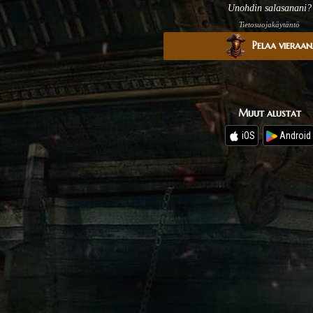
Unohdin salasanani?
Tietosuojakäytäntö
Pelaa vieraa
Muut alustat
iOS
Android