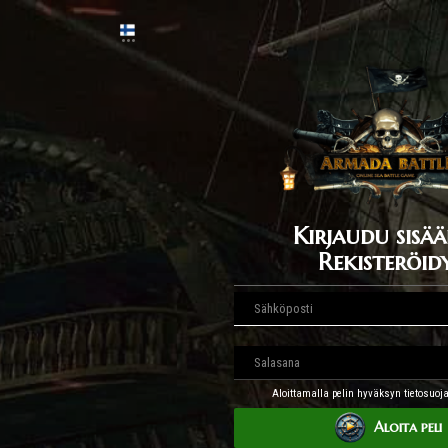
Kirjaudu sisää
Rekisteröid
Aloittamalla pelin hyväksyn tietosuoj
Aloita peli