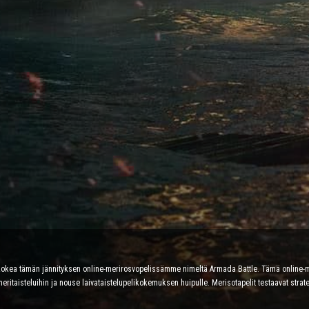
voit kokea tämän jännityksen online-merirosvopelissämme nimeltä Armada Battle. Tämä online-
meritaisteluihin ja nouse laivataistelupelikokemuksen huipulle. Merisotapelit testaavat strat