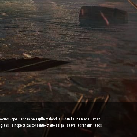
merirosvopeli tarjoaa pelaajille mahdollisuuden hallita meriä. Oman
egiaasi ja nopeita päätöksentekotaitojasi ja lisäävät adrenaliinitasosi