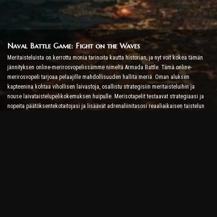
Naval Battle Game: Fight on the Waves
Meritaisteluista on kerrottu monia tarinoita kautta historian, ja nyt voit kokea tämän
jännityksen online-merirosvopelissämme nimeltä Armada Battle. Tämä online-
merirosvopeli tarjoaa pelaajille mahdollisuuden hallita meriä. Oman aluksen
kapteenina kohtaa vihollisen laivastoja, osallistu strategisiin meritaisteluihin ja
nouse laivataistelupelikokemuksen huipulle. Merisotapelit testaavat strategiaasi ja
nopeita päätöksentekotaitojasi ja lisäävät adrenaliinitasosi reaaliaikaisen taistelun
avulla.
Laivataistelupeli: Aika tulla amiraaliksi
Tässä Ship Battle Game -pelissä pelaajat komentavat omia sotalaivojaan ja ottavat
vastaan vihollisen armadoita. Pelaajat voivat päivittää laivojaan, lisätä uusia aseita ja
panssareita ja kouluttaa miehistöitään. Tämä online-merirosvopeli jättää sinulle
amiraalin velvollisuudet. Käytä taktista älykkyyttä tuhotaksesi vihollisesi ja tulet
merien tehokkaimmaksi kapteeniksi.
Online Pirate Game: Set Sail for Adventure
Menestyäksesi online-merirosvopeleissä tarvitaan taistelustrategioiden lisäksi myös
tutkimus- ja diplomatian taitoja. Armada Battlessa merirosvot voivat lähteä etsimään