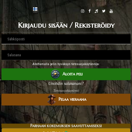
Kirjaudu sisään / Rekisteröidy
Aloittamalla pelin hyväksyn tietosuojakäytännön.
Aloita peli
Unohdin salasanani?
Tietosuojakäytäntö
Pelaa vieraana
Parhaan kokemuksen saavuttamiseksi