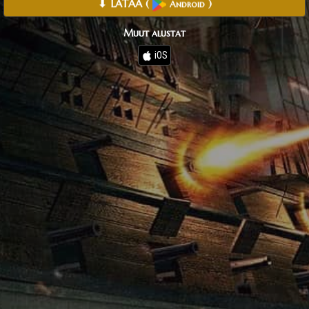
⬇ LATAA
(
)
Android
Muut alustat
iOS