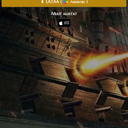
⬇ LATAA
(
)
Android
Muut alustat
iOS