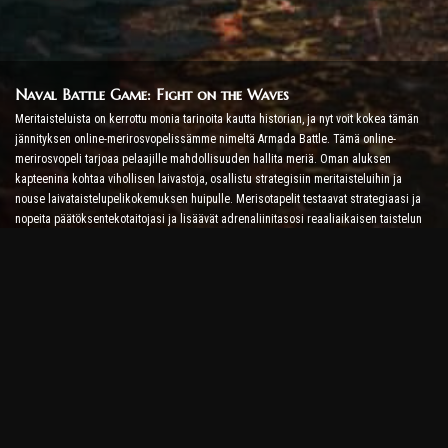
Naval Battle Game: Fight on the Waves
Meritaisteluista on kerrottu monia tarinoita kautta historian, ja nyt voit kokea tämän
jännityksen online-merirosvopelissämme nimeltä Armada Battle. Tämä online-
merirosvopeli tarjoaa pelaajille mahdollisuuden hallita meriä. Oman aluksen
kapteenina kohtaa vihollisen laivastoja, osallistu strategisiin meritaisteluihin ja
nouse laivataistelupelikokemuksen huipulle. Merisotapelit testaavat strategiaasi ja
nopeita päätöksentekotaitojasi ja lisäävät adrenaliinitasosi reaaliaikaisen taistelun
avulla.
Laivataistelupeli: Aika tulla amiraaliksi
Tässä Ship Battle Game -pelissä pelaajat komentavat omia sotalaivojaan ja ottavat
vastaan vihollisen armadoita. Pelaajat voivat päivittää laivojaan, lisätä uusia aseita ja
panssareita ja kouluttaa miehistöitään. Tämä online-merirosvopeli jättää sinulle
amiraalin velvollisuudet. Käytä taktista älykkyyttä tuhotaksesi vihollisesi ja tulet
merien tehokkaimmaksi kapteeniksi.
Online Pirate Game: Set Sail for Adventure
Menestyäksesi online-merirosvopeleissä tarvitaan taistelustrategioiden lisäksi myös
tutkimus- ja diplomatian taitoja. Armada Battlessa merirosvot voivat lähteä etsimään