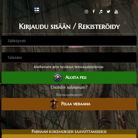
Kirjaudu sisään / Rekisteröidy
Aloittamalla pelin hyväksyn tietosuojakäytännön.
Aloita peli
Unohdin salasanani?
Tietosuojakäytäntö
Pelaa vieraana
Parhaan kokemuksen saavuttamiseksi