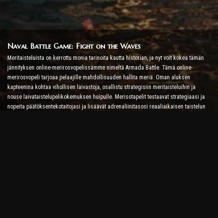
Naval Battle Game: Fight on the Waves
Meritaisteluista on kerrottu monia tarinoita kautta historian, ja nyt voit kokea tämän
jännityksen online-merirosvopelissämme nimeltä Armada Battle. Tämä online-
merirosvopeli tarjoaa pelaajille mahdollisuuden hallita meriä. Oman aluksen
kapteenina kohtaa vihollisen laivastoja, osallistu strategisiin meritaisteluihin ja
nouse laivataistelupelikokemuksen huipulle. Merisotapelit testaavat strategiaasi ja
nopeita päätöksentekotaitojasi ja lisäävät adrenaliinitasosi reaaliaikaisen taistelun
avulla.
Laivataistelupeli: Aika tulla amiraaliksi
Tässä Ship Battle Game -pelissä pelaajat komentavat omia sotalaivojaan ja ottavat
vastaan vihollisen armadoita. Pelaajat voivat päivittää laivojaan, lisätä uusia aseita ja
panssareita ja kouluttaa miehistöitään. Tämä online-merirosvopeli jättää sinulle
amiraalin velvollisuudet. Käytä taktista älykkyyttä tuhotaksesi vihollisesi ja tulet
merien tehokkaimmaksi kapteeniksi.
Online Pirate Game: Set Sail for Adventure
Menestyäksesi online-merirosvopeleissä tarvitaan taistelustrategioiden lisäksi myös
tutkimus- ja diplomatian taitoja. Armada Battlessa merirosvot voivat lähteä etsimään