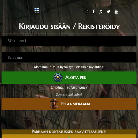
Kirjaudu sisään / Rekisteröidy
Aloittamalla pelin hyväksyn tietosuojakäytännön.
Aloita peli
Unohdin salasanani?
Tietosuojakäytäntö
Pelaa vieraana
Parhaan kokemuksen saavuttamiseksi