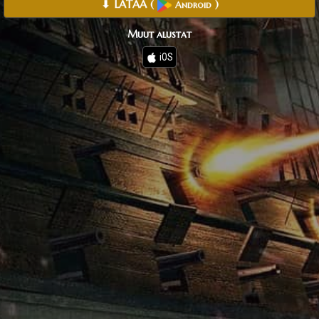
⬇ LATAA
(
)
Android
Muut alustat
iOS