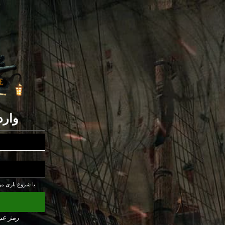
وارد
با شروع بازی من سیاست حفظ حریم خصوصی را می پذیرم.
رمز عب