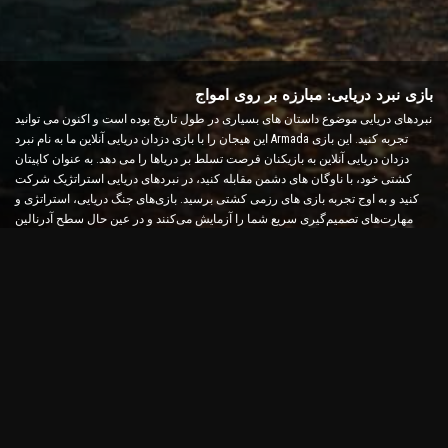
بازی نبرد دریایی: مبارزه بر روی امواج
نبردهای دریایی موضوع داستان های بسیاری در طول تاریخ بوده است و اکنون می توانید
این هیجان را با بازی دزدان دریایی آنلاین ما به نام نبرد Armada تجربه کنید. این بازی
دزدان دریایی آنلاین به بازیکنان فرصت تسلط بر دریاها را می دهد. به عنوان کاپیتان
کشتی خود، با ناوگان های دشمن مقابله کنید، در نبردهای دریایی استراتژیک شرکت
کنید و به اوج تجربه بازی های رزمی کشتی برسید. بازی‌های جنگ دریایی، استراتژی و
مهارت‌های تصمیم‌گیری سریع شما را آزمایش می‌کنند و در عین حال سطح آدرنالین
شما را با نبردهای بلادرنگ افزایش می‌دهند.
بازی نبرد کشتی: زمان تبدیل شدن به یک دریاسالار
در این بازی نبرد کشتی، بازیکنان کشتی های جنگی خود را فرماندهی می کنند و با
ناوگان دشمن مقابله می کنند. بازیکنان می توانند کشتی های خود را ارتقا دهند، سلاح ها
و زره های جدید اضافه کنند و خدمه خود را آموزش دهند. این بازی دزدان دریایی آنلاین
مسئولیت های یک دریاسالار را به شما واگذار می کند. از هوش تاکتیکی برای از بین
بردن دشمنان خود استفاده کنید و به قدرتمندترین کاپیتان دریاها تبدیل شوید.
بازی آنلاین دزدان دریایی: راه اندازی بادبان برای ماجراجویی
برای موفقیت در بازی‌های دزدان دریایی آنلاین، نه تنها به استراتژی‌های مبارزه، بلکه
مهارت‌های کاوش و دیپلماسی نیز نیاز است. در نبرد Armada، دزدان دریایی می توانند به