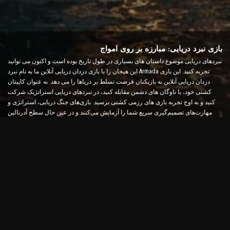
بازی نبرد دریایی: مبارزه بر روی امواج
نبردهای دریایی موضوع داستان های بسیاری در طول تاریخ بوده است و اکنون می توانید
این هیجان را با بازی دزدان دریایی آنلاین ما به نام نبرد Armada تجربه کنید. این بازی
دزدان دریایی آنلاین به بازیکنان فرصت تسلط بر دریاها را می دهد. به عنوان کاپیتان
کشتی خود، با ناوگان های دشمن مقابله کنید، در نبردهای دریایی استراتژیک شرکت
کنید و به اوج تجربه بازی های رزمی کشتی برسید. بازی‌های جنگ دریایی، استراتژی و
مهارت‌های تصمیم‌گیری سریع شما را آزمایش می‌کنند و در عین حال سطح آدرنالین
شما را با نبردهای بلادرنگ افزایش می‌دهند.
بازی نبرد کشتی: زمان تبدیل شدن به یک دریاسالار
در این بازی نبرد کشتی، بازیکنان کشتی های جنگی خود را فرماندهی می کنند و با
ناوگان دشمن مقابله می کنند. بازیکنان می توانند کشتی های خود را ارتقا دهند، سلاح ها
و زره های جدید اضافه کنند و خدمه خود را آموزش دهند. این بازی دزدان دریایی آنلاین
مسئولیت های یک دریاسالار را به شما واگذار می کند. از هوش تاکتیکی برای از بین
بردن دشمنان خود استفاده کنید و به قدرتمندترین کاپیتان دریاها تبدیل شوید.
بازی آنلاین دزدان دریایی: راه اندازی بادبان برای ماجراجویی
برای موفقیت در بازی‌های دزدان دریایی آنلاین، نه تنها به استراتژی‌های مبارزه، بلکه
مهارت‌های کاوش و دیپلماسی نیز نیاز است. در نبرد Armada، دزدان دریایی می توانند به