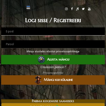
Logi sisse / Registreeri
Mängu alustades nõustun privaatsuspoliitikaga.
Alusta mängu
Unustasin parooli?
Privaatsuspoliitika
Mängi kui külaline
Parima kogemuse saamiseks