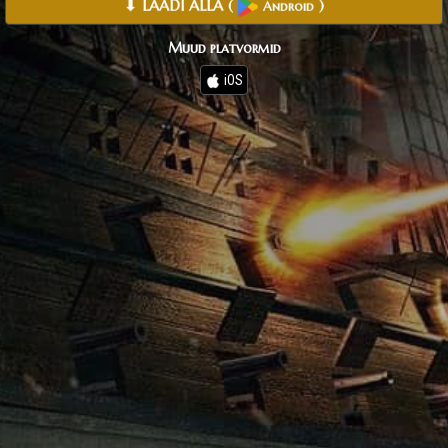
⬇ LAADI ALLA
(
)
Android
Muud platvormid
iOS