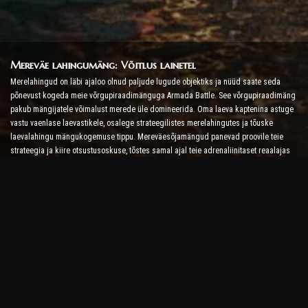
Mereväe lahingumäng: Võitlus lainetel
Merelahingud on läbi ajaloo olnud paljude lugude objektiks ja nüüd saate seda
põnevust kogeda meie võrgupiraadimänguga Armada Battle. See võrgupiraadimäng
pakub mängijatele võimalust merede üle domineerida. Oma laeva kaptenina astuge
vastu vaenlase laevastikele, osalege strateegilistes merelahingutes ja tõuske
laevalahingu mängukogemuse tippu. Mereväesõjamängud panevad proovile teie
strateegia ja kiire otsustusoskuse, tõstes samal ajal teie adrenaliinitaset reaalajas
võitlusega.
Laevalahingumäng: aeg saada admiraliks
Selles laevalahingumängus juhivad mängijad oma sõjalaevu ja võtavad vastu
vaenlase armaad. Mängijad saavad oma laevu täiustada, lisada uusi relvi ja
soomust ning treenida oma meeskondi. See võrgupiraadimäng jätab teile admirali
kohustused. Kasutage taktikalist luuret, et hävitada oma vaenlased ja saada kõige
võimsamaks merekapteniks.
Interneti-piraadimäng: Seit Sail for Adventure
Et olla edukas võrgupiraadimängudes, pole vaja mitte ainult võitlusstrateegiaid, vaid
ka uurimis- ja diplomaatiaoskusi. Armada lahingus saavad piraadid minna