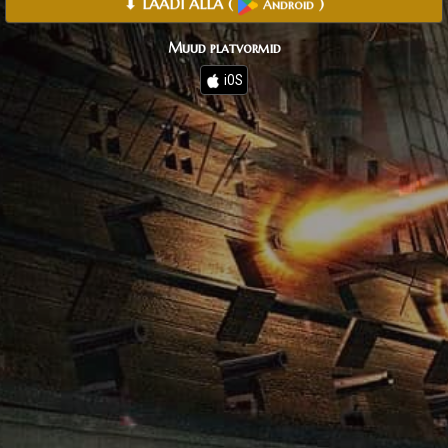
⬇ LAADI ALLA
(
)
Android
Muud platvormid
iOS