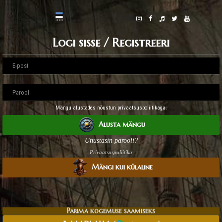
Logi sisse / Registreeri
Mängu alustades nõustun privaatsuspoliitikaga.
Alusta mängu
Unustasin parooli?
Privaatsuspoliitika
Mängi kui külaline
Parima kogemuse saamiseks