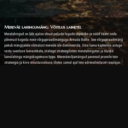
Mereväe lahingumäng: Võitlus lainetel
Merelahingud on läbi ajaloo olnud paljude lugude objektiks ja nüüd saate seda
põnevust kogeda meie võrgupiraadimänguga Armada Battle. See võrgupiraadimäng
pakub mängijatele võimalust merede üle domineerida. Oma laeva kaptenina astuge
vastu vaenlase laevastikele, osalege strateegilistes merelahingutes ja tõuske
laevalahingu mängukogemuse tippu. Mereväesõjamängud panevad proovile teie
strateegia ja kiire otsustusoskuse, tõstes samal ajal teie adrenaliinitaset reaalajas
võitlusega.
Laevalahingumäng: aeg saada admiraliks
Selles laevalahingumängus juhivad mängijad oma sõjalaevu ja võtavad vastu
vaenlase armaad. Mängijad saavad oma laevu täiustada, lisada uusi relvi ja
soomust ning treenida oma meeskondi. See võrgupiraadimäng jätab teile admirali
kohustused. Kasutage taktikalist luuret, et hävitada oma vaenlased ja saada kõige
võimsamaks merekapteniks.
Interneti-piraadimäng: Seit Sail for Adventure
Et olla edukas võrgupiraadimängudes, pole vaja mitte ainult võitlusstrateegiaid, vaid
ka uurimis- ja diplomaatiaoskusi. Armada lahingus saavad piraadid minna