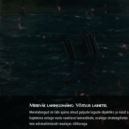
Mereväe lahingumäng: Võitlus lainetel
Merelahingud on läbi ajaloo olnud paljude lugude objektiks ja nüü
kaptenina astuge vastu vaenlase laevastikele, osalege strateegilist
teie adrenaliinitaset reaalajas võitlusega.