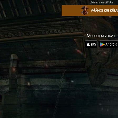
Privaatsuspoliitika
Mängi kui küla
Muud platvormid
iOS
Android