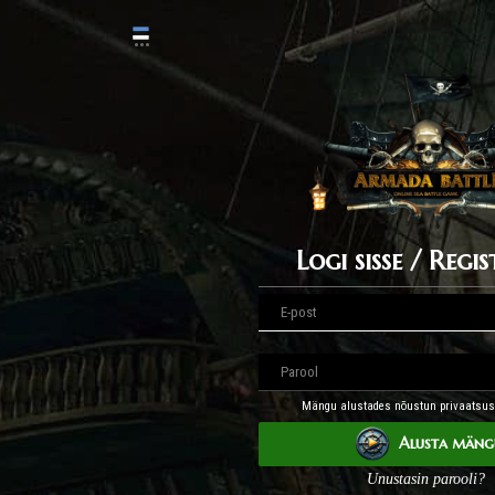
Logi sisse / Regis
Mängu alustades nõustun privaatsusp
Alusta mäng
Unustasin parooli?