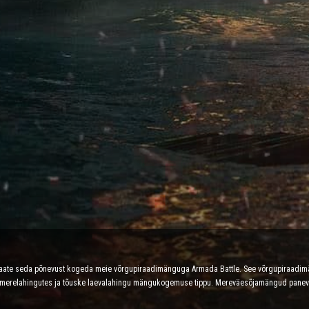
d saate seda põnevust kogeda meie võrgupiraadimänguga Armada Battle. See võrgupiraadi
es merelahingutes ja tõuske laevalahingu mängukogemuse tippu. Mereväesõjamängud panevad 