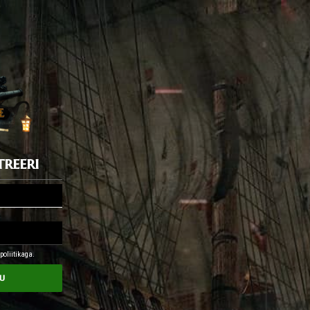
treeri
oliitikaga.
u