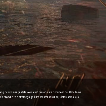
mäng pakub mängijatele võimalust merede üle domineerida. Oma laeva
proovile teie strateegia ja kiire otsustusoskuse, tõstes samal ajal