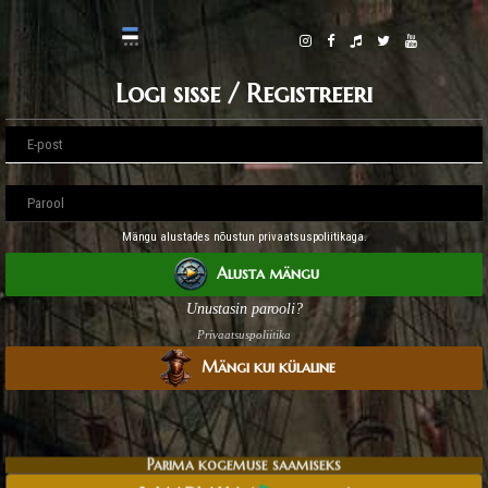
Logi sisse / Registreeri
Mängu alustades nõustun privaatsuspoliitikaga.
Alusta mängu
Unustasin parooli?
Privaatsuspoliitika
Mängi kui külaline
Parima kogemuse saamiseks