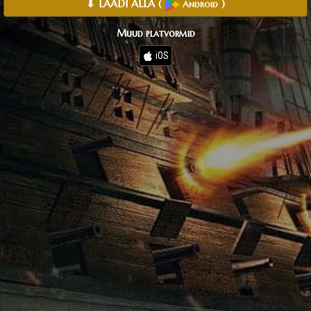
⬇ LAADI ALLA
(
)
Android
Muud platvormid
iOS