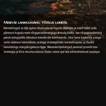
Mereväe lahingumäng: Võitlus lainetel
Merelahingud on läbi ajaloo olnud paljude lugude objektiks ja nüüd saate seda
põnevust kogeda meie võrgupiraadimänguga Armada Battle. See võrgupiraadimäng
pakub mängijatele võimalust merede üle domineerida. Oma laeva kaptenina astuge
vastu vaenlase laevastikele, osalege strateegilistes merelahingutes ja tõuske
laevalahingu mängukogemuse tippu. Mereväesõjamängud panevad proovile teie
strateegia ja kiire otsustusoskuse, tõstes samal ajal teie adrenaliinitaset reaalajas
võitlusega.
Laevalahingumäng: aeg saada admiraliks
Selles laevalahingumängus juhivad mängijad oma sõjalaevu ja võtavad vastu
vaenlase armaad. Mängijad saavad oma laevu täiustada, lisada uusi relvi ja
soomust ning treenida oma meeskondi. See võrgupiraadimäng jätab teile admirali
kohustused. Kasutage taktikalist luuret, et hävitada oma vaenlased ja saada kõige
võimsamaks merekapteniks.
Interneti-piraadimäng: Seit Sail for Adventure
Et olla edukas võrgupiraadimängudes, pole vaja mitte ainult võitlusstrateegiaid, vaid
ka uurimis- ja diplomaatiaoskusi. Armada lahingus saavad piraadid minna