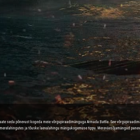
d saate seda põnevust kogeda meie võrgupiraadimänguga Armada Battle. See võrgupiraadi
es merelahingutes ja tõuske laevalahingu mängukogemuse tippu. Mereväesõjamängud panevad 