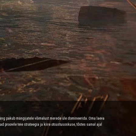
mäng pakub mängijatele võimalust merede üle domineerida. Oma laeva
proovile teie strateegia ja kiire otsustusoskuse, tõstes samal ajal