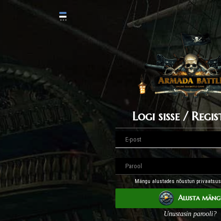
Logi sisse / Regis
Mängu alustades nõustun privaatsusp
Alusta mäng
Unustasin parooli?