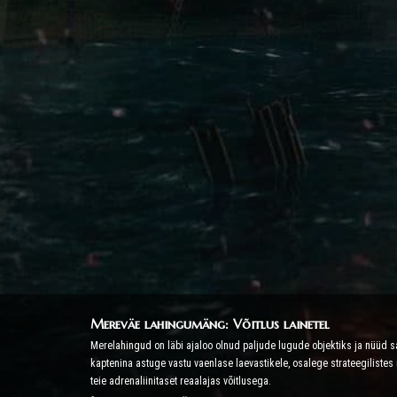
Mereväe lahingumäng: Võitlus lainetel
Merelahingud on läbi ajaloo olnud paljude lugude objektiks ja nüü
kaptenina astuge vastu vaenlase laevastikele, osalege strateegilist
teie adrenaliinitaset reaalajas võitlusega.