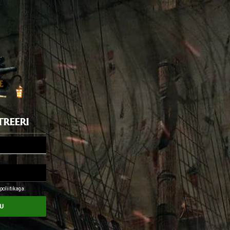
treeri
oliitikaga.
u