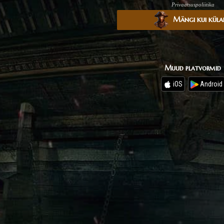
Privaatsuspoliitika
Mängi kui küla
Muud platvormid
iOS
Android