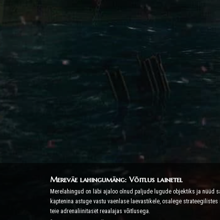
Mereväe lahingumäng: Võitlus lainetel
Merelahingud on läbi ajaloo olnud paljude lugude objektiks ja nüü
kaptenina astuge vastu vaenlase laevastikele, osalege strateegilist
teie adrenaliinitaset reaalajas võitlusega.