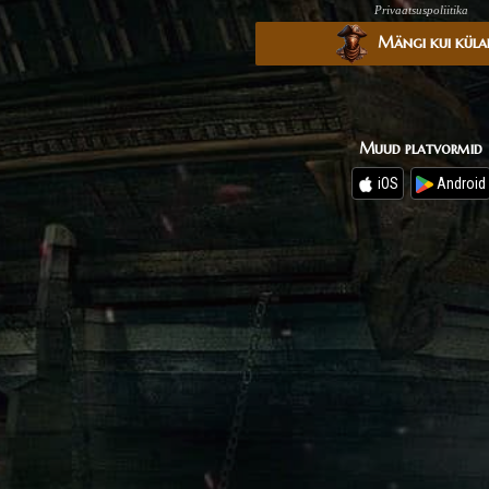
Privaatsuspoliitika
Mängi kui küla
Muud platvormid
iOS
Android