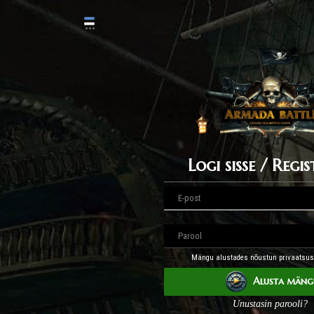
Logi sisse / Regis
Mängu alustades nõustun privaatsusp
Alusta mäng
Unustasin parooli?