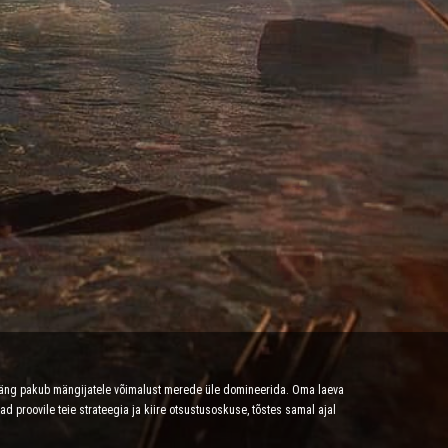
mäng pakub mängijatele võimalust merede üle domineerida. Oma laeva
proovile teie strateegia ja kiire otsustusoskuse, tõstes samal ajal