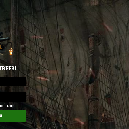
treeri
oliitikaga.
u