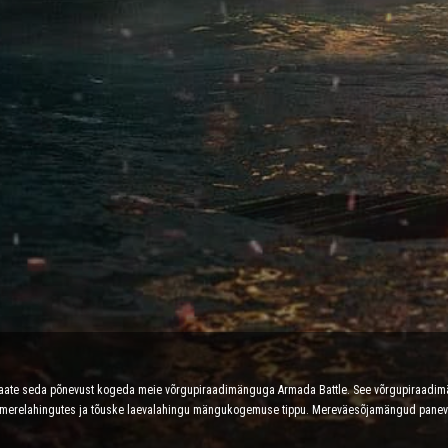
d saate seda põnevust kogeda meie võrgupiraadimänguga Armada Battle. See võrgupiraadi
es merelahingutes ja tõuske laevalahingu mängukogemuse tippu. Mereväesõjamängud panevad 