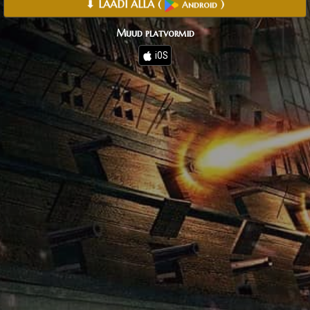
⬇ LAADI ALLA
(
)
Android
Muud platvormid
iOS