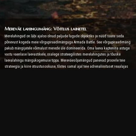
Mereväe lahingumäng: Võitlus lainetel
Merelahingud on läbi ajaloo olnud paljude lugude objektiks ja nüüd saate seda
põnevust kogeda meie võrgupiraadimänguga Armada Battle. See võrgupiraadimäng
pakub mängijatele võimalust merede üle domineerida. Oma laeva kaptenina astuge
vastu vaenlase laevastikele, osalege strateegilistes merelahingutes ja tõuske
laevalahingu mängukogemuse tippu. Mereväesõjamängud panevad proovile teie
strateegia ja kiire otsustusoskuse, tõstes samal ajal teie adrenaliinitaset reaalajas
võitlusega.
Laevalahingumäng: aeg saada admiraliks
Selles laevalahingumängus juhivad mängijad oma sõjalaevu ja võtavad vastu
vaenlase armaad. Mängijad saavad oma laevu täiustada, lisada uusi relvi ja
soomust ning treenida oma meeskondi. See võrgupiraadimäng jätab teile admirali
kohustused. Kasutage taktikalist luuret, et hävitada oma vaenlased ja saada kõige
võimsamaks merekapteniks.
Interneti-piraadimäng: Seit Sail for Adventure
Et olla edukas võrgupiraadimängudes, pole vaja mitte ainult võitlusstrateegiaid, vaid
ka uurimis- ja diplomaatiaoskusi. Armada lahingus saavad piraadid minna