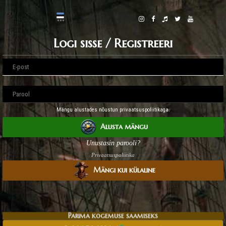
Logi sisse / Registreeri
Mängu alustades nõustun privaatsuspoliitikaga.
Alusta mängu
Unustasin parooli?
Privaatsuspoliitika
Mängi kui külaline
Parima kogemuse saamiseks