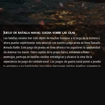
Juego de batalla naval: lucha sobre las olas
Las batallas navales han sido objeto de muchas historias a lo largo de la historia y
ahora puedes experimentar esta emoción con nuestro juego pirata en línea llamado
Armada Battle. Este juego de piratas en línea ofrece a los jugadores la oportunidad
de dominar los mares. Como capitán de tu propio barco, enfréntate a flotas
enemigas, participa en batallas navales estratégicas y alcanza la cima de la
experiencia de juego de combate naval. Los juegos de guerra naval ponen a prueba
tu estrategia y tus habilidades para tomar decisiones rápidas mientras aumentan tu
nivel de adrenalina con combates en tiempo real.
Juego de batalla de barcos: es hora de convertirse en
almirante
En este juego de batalla de barcos, los jugadores comandan sus propios buques de
guerra y se enfrentan a armadas enemigas. Los jugadores pueden mejorar sus
barcos, agregar nuevas armas y armaduras y entrenar a sus tripulaciones. Este
juego de piratas en línea te deja con las responsabilidades de un almirante. Usa la
inteligencia táctica para destruir a tus enemigos y conviértete en el capitán de los