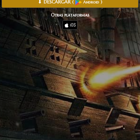
⬇ DESCARGAR
(
)
Android
Otras plataformas
iOS