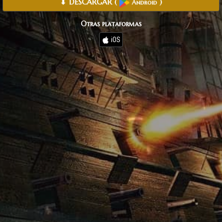
⬇ DESCARGAR
(
)
Android
Otras plataformas
iOS