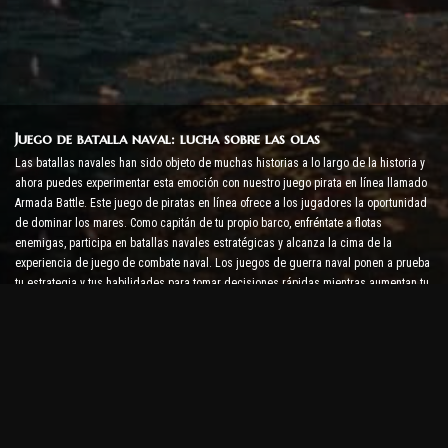
Juego de batalla naval: lucha sobre las olas
Las batallas navales han sido objeto de muchas historias a lo largo de la historia y
ahora puedes experimentar esta emoción con nuestro juego pirata en línea llamado
Armada Battle. Este juego de piratas en línea ofrece a los jugadores la oportunidad
de dominar los mares. Como capitán de tu propio barco, enfréntate a flotas
enemigas, participa en batallas navales estratégicas y alcanza la cima de la
experiencia de juego de combate naval. Los juegos de guerra naval ponen a prueba
tu estrategia y tus habilidades para tomar decisiones rápidas mientras aumentan tu
nivel de adrenalina con combates en tiempo real.
Juego de batalla de barcos: es hora de convertirse en
almirante
En este juego de batalla de barcos, los jugadores comandan sus propios buques de
guerra y se enfrentan a armadas enemigas. Los jugadores pueden mejorar sus
barcos, agregar nuevas armas y armaduras y entrenar a sus tripulaciones. Este
juego de piratas en línea te deja con las responsabilidades de un almirante. Usa la
inteligencia táctica para destruir a tus enemigos y conviértete en el capitán de los