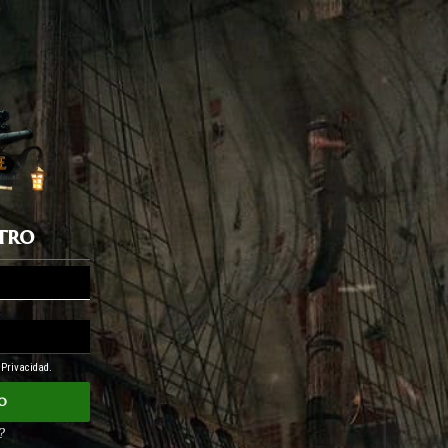
stro
e Privacidad.
o
?