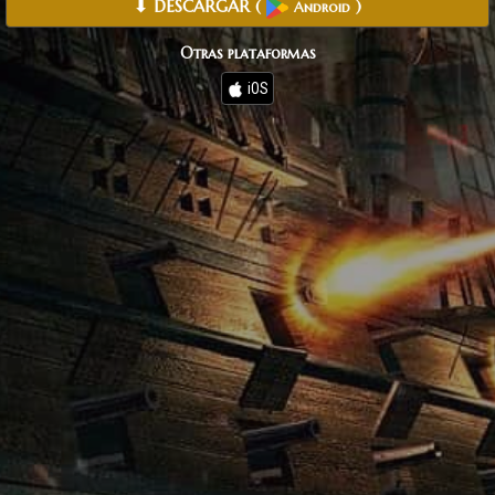
⬇ DESCARGAR
(
)
Android
Otras plataformas
iOS