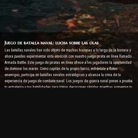
Juego de batalla naval: lucha sobre las olas
Las batallas navales han sido objeto de muchas historias a lo largo de la historia y
ahora puedes experimentar esta emoción con nuestro juego pirata en línea llamado
Armada Battle. Este juego de piratas en línea ofrece a los jugadores la oportunidad
de dominar los mares. Como capitán de tu propio barco, enfréntate a flotas
enemigas, participa en batallas navales estratégicas y alcanza la cima de la
experiencia de juego de combate naval. Los juegos de guerra naval ponen a prueba
tu estrategia y tus habilidades para tomar decisiones rápidas mientras aumentan tu
nivel de adrenalina con combates en tiempo real.
Juego de batalla de barcos: es hora de convertirse en
almirante
En este juego de batalla de barcos, los jugadores comandan sus propios buques de
guerra y se enfrentan a armadas enemigas. Los jugadores pueden mejorar sus
barcos, agregar nuevas armas y armaduras y entrenar a sus tripulaciones. Este
juego de piratas en línea te deja con las responsabilidades de un almirante. Usa la
inteligencia táctica para destruir a tus enemigos y conviértete en el capitán de los