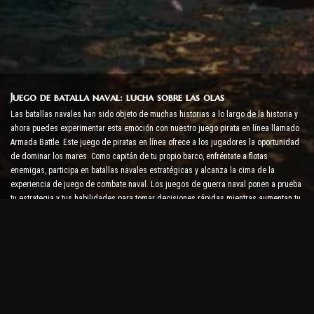
Juego de batalla naval: lucha sobre las olas
Las batallas navales han sido objeto de muchas historias a lo largo de la historia y
ahora puedes experimentar esta emoción con nuestro juego pirata en línea llamado
Armada Battle. Este juego de piratas en línea ofrece a los jugadores la oportunidad
de dominar los mares. Como capitán de tu propio barco, enfréntate a flotas
enemigas, participa en batallas navales estratégicas y alcanza la cima de la
experiencia de juego de combate naval. Los juegos de guerra naval ponen a prueba
tu estrategia y tus habilidades para tomar decisiones rápidas mientras aumentan tu
nivel de adrenalina con combates en tiempo real.
Juego de batalla de barcos: es hora de convertirse en
almirante
En este juego de batalla de barcos, los jugadores comandan sus propios buques de
guerra y se enfrentan a armadas enemigas. Los jugadores pueden mejorar sus
barcos, agregar nuevas armas y armaduras y entrenar a sus tripulaciones. Este
juego de piratas en línea te deja con las responsabilidades de un almirante. Usa la
inteligencia táctica para destruir a tus enemigos y conviértete en el capitán de los