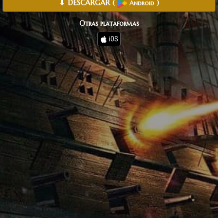
⬇ DESCARGAR
(
)
Android
Otras plataformas
iOS