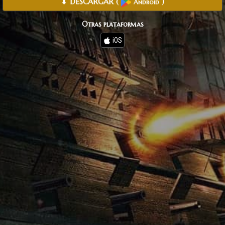
⬇ DESCARGAR
(
)
Android
Otras plataformas
iOS