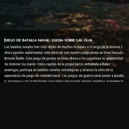
Juego de batalla naval: lucha sobre las olas
Las batallas navales han sido objeto de muchas historias a lo largo de la historia y
ahora puedes experimentar esta emoción con nuestro juego pirata en línea llamado
Armada Battle. Este juego de piratas en línea ofrece a los jugadores la oportunidad
de dominar los mares. Como capitán de tu propio barco, enfréntate a flotas
enemigas, participa en batallas navales estratégicas y alcanza la cima de la
experiencia de juego de combate naval. Los juegos de guerra naval ponen a prueba
tu estrategia y tus habilidades para tomar decisiones rápidas mientras aumentan tu
nivel de adrenalina con combates en tiempo real.
Juego de batalla de barcos: es hora de convertirse en
almirante
En este juego de batalla de barcos, los jugadores comandan sus propios buques de
guerra y se enfrentan a armadas enemigas. Los jugadores pueden mejorar sus
barcos, agregar nuevas armas y armaduras y entrenar a sus tripulaciones. Este
juego de piratas en línea te deja con las responsabilidades de un almirante. Usa la
inteligencia táctica para destruir a tus enemigos y conviértete en el capitán de los