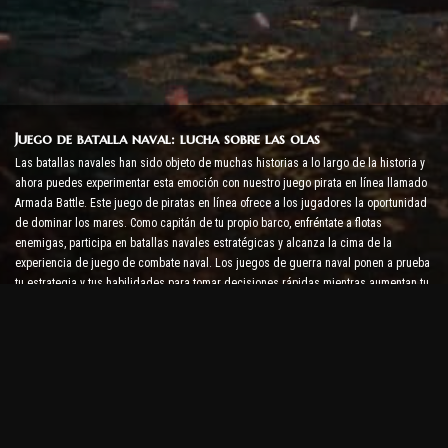
Juego de batalla naval: lucha sobre las olas
Las batallas navales han sido objeto de muchas historias a lo largo de la historia y
ahora puedes experimentar esta emoción con nuestro juego pirata en línea llamado
Armada Battle. Este juego de piratas en línea ofrece a los jugadores la oportunidad
de dominar los mares. Como capitán de tu propio barco, enfréntate a flotas
enemigas, participa en batallas navales estratégicas y alcanza la cima de la
experiencia de juego de combate naval. Los juegos de guerra naval ponen a prueba
tu estrategia y tus habilidades para tomar decisiones rápidas mientras aumentan tu
nivel de adrenalina con combates en tiempo real.
Juego de batalla de barcos: es hora de convertirse en
almirante
En este juego de batalla de barcos, los jugadores comandan sus propios buques de
guerra y se enfrentan a armadas enemigas. Los jugadores pueden mejorar sus
barcos, agregar nuevas armas y armaduras y entrenar a sus tripulaciones. Este
juego de piratas en línea te deja con las responsabilidades de un almirante. Usa la
inteligencia táctica para destruir a tus enemigos y conviértete en el capitán de los