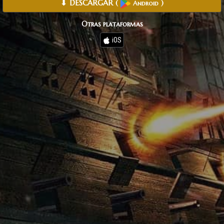
⬇ DESCARGAR
(
)
Android
Otras plataformas
iOS