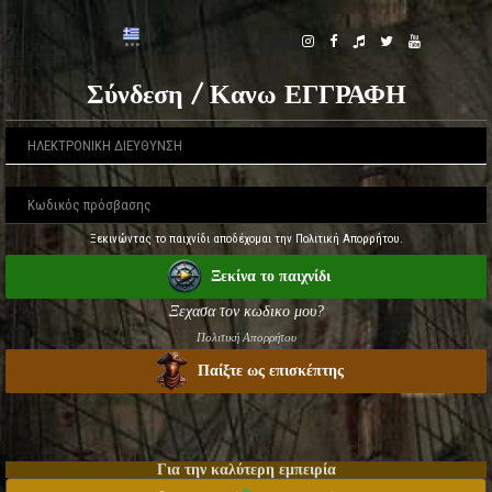
Σύνδεση / Κανω ΕΓΓΡΑΦΗ
Ξεκινώντας το παιχνίδι αποδέχομαι την Πολιτική Απορρήτου.
Ξεκίνα το παιχνίδι
Ξεχασα τον κωδικο μου?
Πολιτική Απορρήτου
Παίξτε ως επισκέπτης
Για την καλύτερη εμπειρία