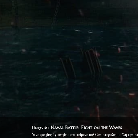
Παιχνίδι Naval Battle: Fight on the Waves
Οι ναυμαχίες έχουν γίνει αντικείμενο πολλών ιστοριών σε όλη την ι