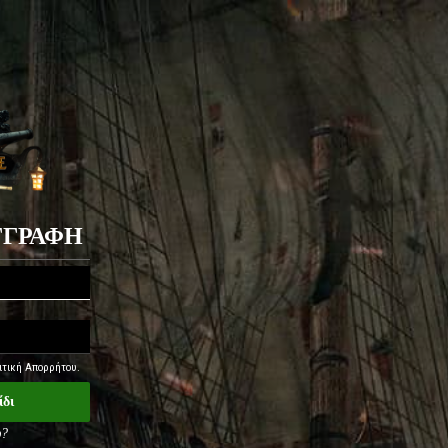
ΕΓΓΡΑΦΗ
λιτική Απορρήτου.
ίδι
υ?