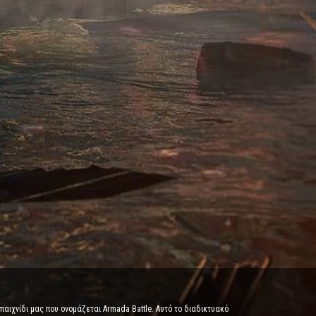
παιχνίδι μας που ονομάζεται Armada Battle. Αυτό το διαδικτυακό