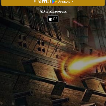
⬇ ΛΗΨΗ
(
)
Android
Άλλες πλατφόρμες
iOS