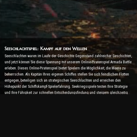
Seeschlachtspiel: Kampf auf den Wellen
Seeschlachten waren im Laufe der Geschichte Gegenstand zahlreicher Geschichten,
und jetzt können Sie diese Spannung mit unserem Online-Piratenspiel Armada Battle
erleben. Dieses Online-Piratenspiel bietet Spielern die Möglichkeit, die Meere zu
beherrschen. Als Kapitän Ihres eigenen Schiffes stellen Sie sich feindlichen Flotten
entgegen, beteiligen sich an strategischen Seeschlachten und erreichen den
Höhepunkt der Schiffskampf-Spielerfahrung. Seekriegsspiele testen Ihre Strategie
und Ihre Fähigkeit zur schnellen Entscheidungsfindung und steigern gleichzeitig
Ihren Adrenalinspiegel durch Echtzeitkämpfe.
Schiffskampfspiel: Zeit, Admiral zu werden
In diesem Schiffskampfspiel kommandieren die Spieler ihre eigenen Kriegsschiffe
und treten gegen feindliche Flotten an. Die Spieler können ihre Schiffe aufrüsten,
neue Waffen und Rüstungen hinzufügen und ihre Mannschaften trainieren. In diesem
Online-Piratenspiel übernehmen Sie die Verantwortung eines Admirals. Nutzen Sie