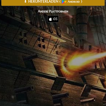
⬇ HERUNTERLADEN
(
)
Android
Andere Plattformen
iOS