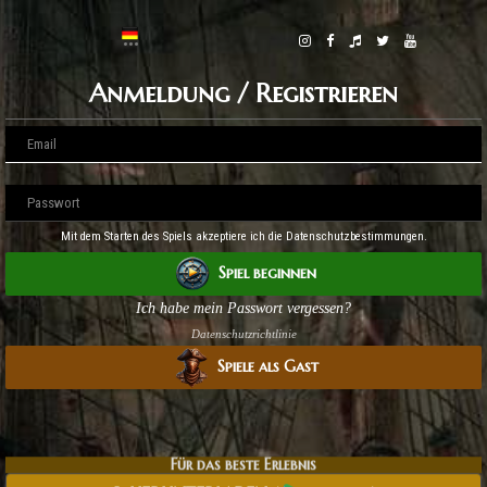
Anmeldung / Registrieren
Mit dem Starten des Spiels akzeptiere ich die Datenschutzbestimmungen.
Spiel beginnen
Ich habe mein Passwort vergessen?
Datenschutzrichtlinie
Spiele als Gast
Für das beste Erlebnis