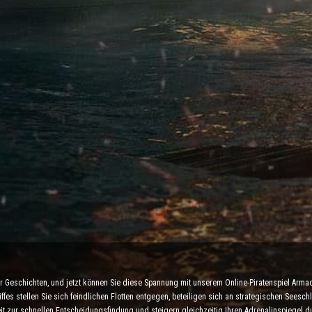
eschichten, und jetzt können Sie diese Spannung mit unserem Online-Piratenspiel Armada B
ffes stellen Sie sich feindlichen Flotten entgegen, beteiligen sich an strategischen Sees
keit zur schnellen Entscheidungsfindung und steigern gleichzeitig Ihren Adrenalinspiegel d