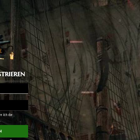
trieren
e ich die
.
n