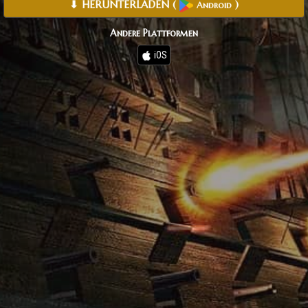
⬇ HERUNTERLADEN
(
)
Android
Andere Plattformen
iOS