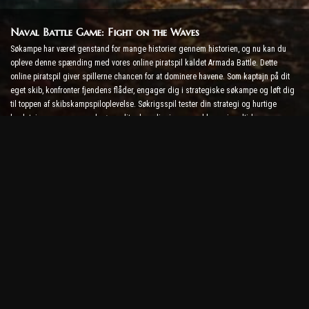
Naval Battle Game: Fight on the Waves
Søkampe har været genstand for mange historier gennem historien, og nu kan du
opleve denne spænding med vores online piratspil kaldet Armada Battle. Dette
online piratspil giver spillerne chancen for at dominere havene. Som kaptajn på dit
eget skib, konfronter fjendens flåder, engager dig i strategiske søkampe og løft dig
til toppen af skibskampspiloplevelse. Søkrigsspil tester din strategi og hurtige
beslutningsevner, mens du øger dit adrenalinniveau med kamp i realtid.
Ship Battle Game: Tid til at blive admiral
I dette Ship Battle Game kommanderer spillere deres egne krigsskibe og tager imod
fjendens armadaer. Spillere kan opgradere deres skibe, tilføje nye våben og
rustninger og træne deres besætninger. Dette online piratspil efterlader dig med en
admirals ansvar. Brug taktisk intelligens til at ødelægge dine fjender og bliv den
mest magtfulde kaptajn på havene.
Online piratspil: Sæt sejl mod eventyr
For at få succes i online piratspil kræves ikke kun kampstrategier, men også
udforsknings- og diplomatifærdigheder. I Armada Battle kan pirater gå på skattejagt,
opdage tabte øer og danne alliancer med andre pirater. Denne mangfoldighed giver
en bred spiloplevelse, der appellerer til alle typer spillere.
Online piratspil og avanceret grafik