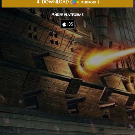
⬇ DOWNLOAD
(
)
Android
Andre platforme
iOS