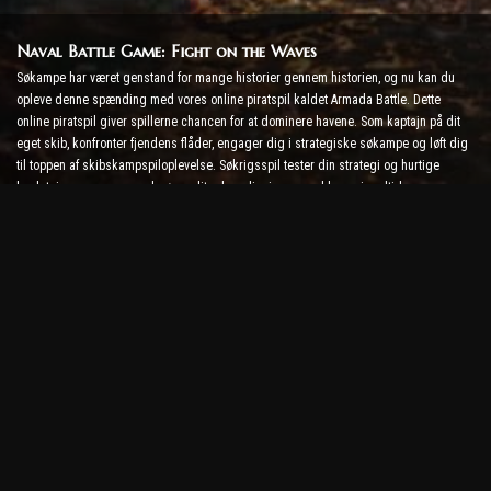
Naval Battle Game: Fight on the Waves
Søkampe har været genstand for mange historier gennem historien, og nu kan du
opleve denne spænding med vores online piratspil kaldet Armada Battle. Dette
online piratspil giver spillerne chancen for at dominere havene. Som kaptajn på dit
eget skib, konfronter fjendens flåder, engager dig i strategiske søkampe og løft dig
til toppen af skibskampspiloplevelse. Søkrigsspil tester din strategi og hurtige
beslutningsevner, mens du øger dit adrenalinniveau med kamp i realtid.
Ship Battle Game: Tid til at blive admiral
I dette Ship Battle Game kommanderer spillere deres egne krigsskibe og tager imod
fjendens armadaer. Spillere kan opgradere deres skibe, tilføje nye våben og
rustninger og træne deres besætninger. Dette online piratspil efterlader dig med en
admirals ansvar. Brug taktisk intelligens til at ødelægge dine fjender og bliv den
mest magtfulde kaptajn på havene.
Online piratspil: Sæt sejl mod eventyr
For at få succes i online piratspil kræves ikke kun kampstrategier, men også
udforsknings- og diplomatifærdigheder. I Armada Battle kan pirater gå på skattejagt,
opdage tabte øer og danne alliancer med andre pirater. Denne mangfoldighed giver
en bred spiloplevelse, der appellerer til alle typer spillere.
Online piratspil og avanceret grafik