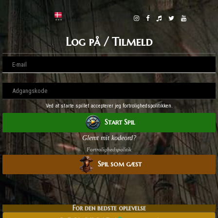
Log på / Tilmeld
Ved at starte spillet accepterer jeg fortrolighedspolitikken.
Start Spil
Glemt mit kodeord?
Fortrolighedspolitik
Spil som gæst
For den bedste oplevelse