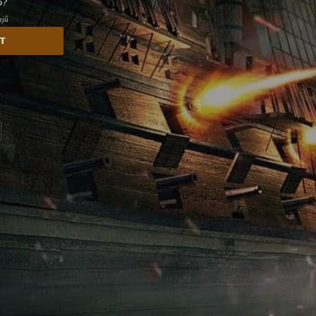
o?
ajů
st