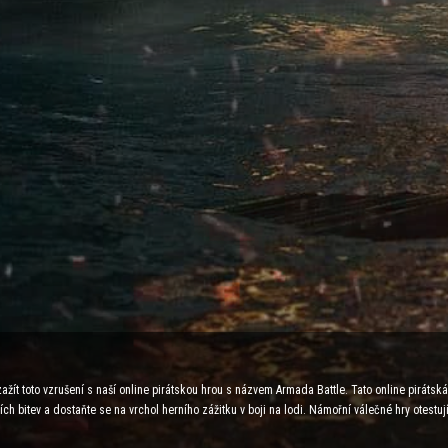
žít toto vzrušení s naší online pirátskou hrou s názvem Armada Battle. Tato online pirátsk
ch bitev a dostaňte se na vrchol herního zážitku v boji na lodi. Námořní válečné hry otestuj