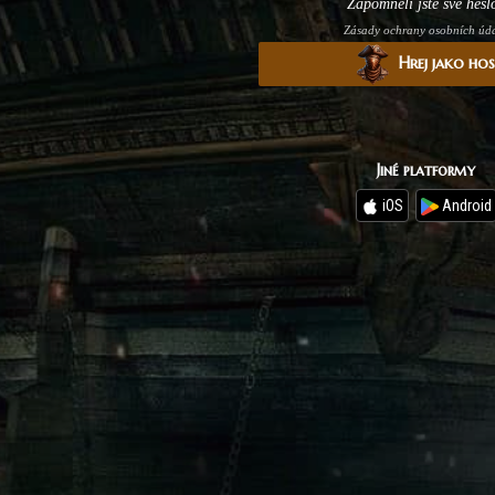
Zapomněli jste své hesl
Zásady ochrany osobních úd
Hrej jako ho
Jiné platformy
iOS
Android