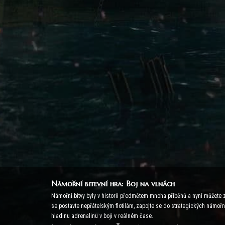
Námořní bitevní hra: Boj na vlnách
Námořní bitvy byly v historii předmětem mnoha příběhů a nyní můžete za
se postavte nepřátelským flotilám, zapojte se do strategických námořní
hladinu adrenalinu v boji v reálném čase.