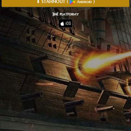
⬇ STÁHNOUT
(
)
Android
Jiné platformy
iOS