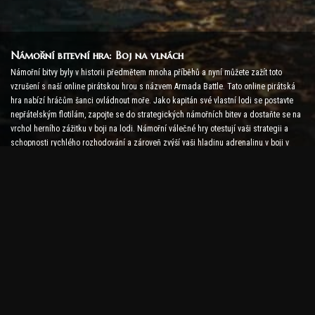
Námořní bitevní hra: Boj na vlnách
Námořní bitvy byly v historii předmětem mnoha příběhů a nyní můžete zažít toto
vzrušení s naší online pirátskou hrou s názvem Armada Battle. Tato online pirátská
hra nabízí hráčům šanci ovládnout moře. Jako kapitán své vlastní lodi se postavte
nepřátelským flotilám, zapojte se do strategických námořních bitev a dostaňte se na
vrchol herního zážitku v boji na lodi. Námořní válečné hry otestují vaši strategii a
schopnosti rychlého rozhodování a zároveň zvýší vaši hladinu adrenalinu v boji v
reálném čase.
Lodní bitevní hra: Čas stát se admirálem
V této hře Lodní bitva hráči velí svým vlastním válečným lodím a postaví se
nepřátelským armádám. Hráči mohou vylepšovat své lodě, přidávat nové zbraně a
brnění a trénovat své posádky. Tato online pirátská hra na vás ponechává povinnosti
admirála. Použijte taktickou inteligenci ke zničení svých nepřátel a staňte se
nejmocnějším kapitánem moří.
Pirátská online hra: Vydejte se za dobrodružstvím
Chcete-li být úspěšní v online pirátských hrách, jsou vyžadovány nejen bojové
strategie, ale také průzkumné a diplomacie. V Armada Battle se mohou piráti vydat
na lov pokladů, objevovat ztracené ostrovy a uzavírat spojenectví s jinými piráty. Tato