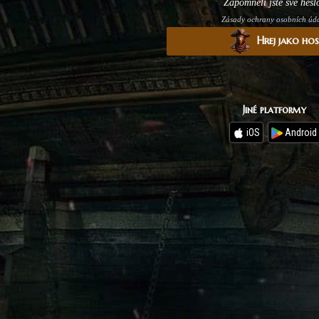
Zapomněli jste své hesl
Zásady ochrany osobních úd
Hrej jako ho
Jiné platformy
iOS
Android