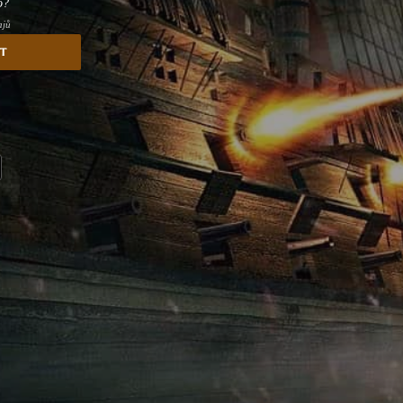
o?
ajů
st