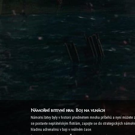
Námořní bitevní hra: Boj na vlnách
Námořní bitvy byly v historii předmětem mnoha příběhů a nyní můžete za
se postavte nepřátelským flotilám, zapojte se do strategických námořní
hladinu adrenalinu v boji v reálném čase.