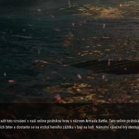
žít toto vzrušení s naší online pirátskou hrou s názvem Armada Battle. Tato online pirátsk
ch bitev a dostaňte se na vrchol herního zážitku v boji na lodi. Námořní válečné hry otestuj