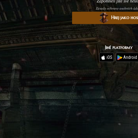
Zapomněli jste své hesl
Zásady ochrany osobních úd
Hrej jako ho
Jiné platformy
iOS
Android