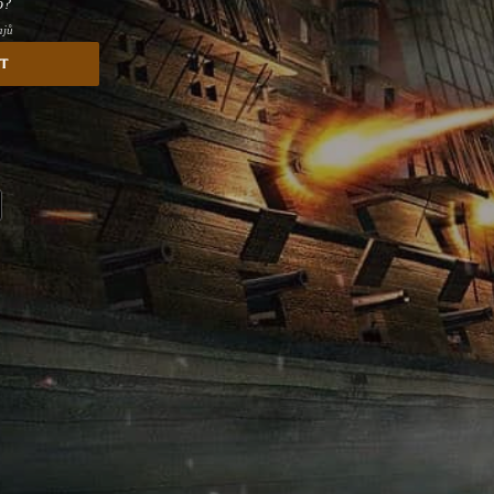
o?
ajů
st