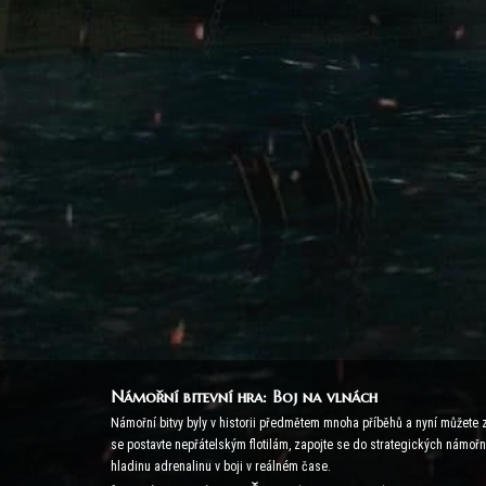
Námořní bitevní hra: Boj na vlnách
Námořní bitvy byly v historii předmětem mnoha příběhů a nyní můžete za
se postavte nepřátelským flotilám, zapojte se do strategických námořní
hladinu adrenalinu v boji v reálném čase.