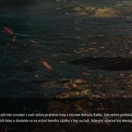
žít toto vzrušení s naší online pirátskou hrou s názvem Armada Battle. Tato online pirátsk
ch bitev a dostaňte se na vrchol herního zážitku v boji na lodi. Námořní válečné hry otestuj