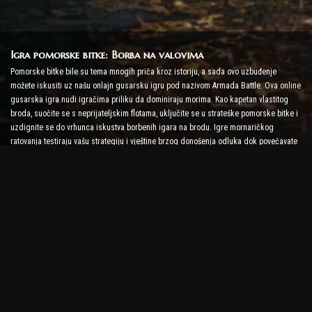
Igra pomorske bitke: Borba na valovima
Pomorske bitke bile su tema mnogih priča kroz istoriju, a sada ovo uzbuđenje
možete iskusiti uz našu onlajn gusarsku igru pod nazivom Armada Battle. Ova online
gusarska igra nudi igračima priliku da dominiraju morima. Kao kapetan vlastitog
broda, suočite se s neprijateljskim flotama, uključite se u strateške pomorske bitke i
uzdignite se do vrhunca iskustva borbenih igara na brodu. Igre mornaričkog
ratovanja testiraju vašu strategiju i vještine brzog donošenja odluka dok povećavate
nivo adrenalina uz borbu u stvarnom vremenu.
Igra brodske bitke: Vrijeme je da postanete admiral
U ovoj igri brodske bitke, igrači zapovijedaju vlastitim ratnim brodovima i bore se
protiv neprijateljskih armada. Igrači mogu nadograditi svoje brodove, dodati novo
oružje i oklop i trenirati svoju posadu. Ova online gusarska igra ostavlja vam
odgovornosti admirala. Koristite taktičku inteligenciju da uništite svoje neprijatelje i
postanete najmoćniji kapetan mora.
Online gusarska igra: Zaplovite u avanturu
Da biste bili uspješni u online piratskim igrama, potrebne su ne samo borbene
strategije, već i vještine istraživanja i diplomacije. U Armada Battle, pirati mogu ići u
lov na blago, otkrivati izgubljena ostrva i sklapati saveze s drugim piratima. Ova