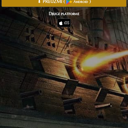
⬇ PREUZMI
(
)
Android
Druge platforme
iOS