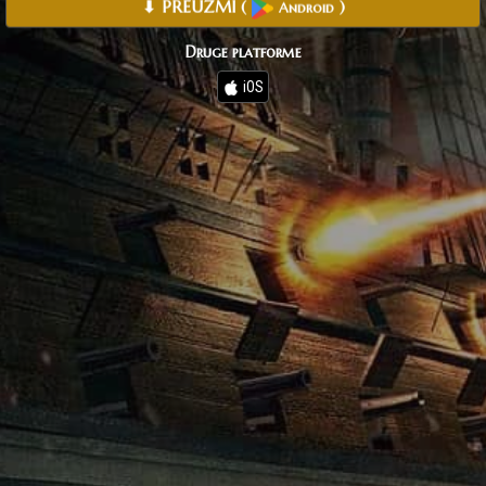
⬇ PREUZMI
(
)
Android
Druge platforme
iOS