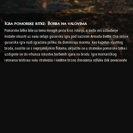
Igra pomorske bitke: Borba na valovima
Pomorske bitke bile su tema mnogih priča kroz istoriju, a sada ovo uzbuđenje
možete iskusiti uz našu onlajn gusarsku igru pod nazivom Armada Battle. Ova online
gusarska igra nudi igračima priliku da dominiraju morima. Kao kapetan vlastitog
broda, suočite se s neprijateljskim flotama, uključite se u strateške pomorske bitke i
uzdignite se do vrhunca iskustva borbenih igara na brodu. Igre mornaričkog
ratovanja testiraju vašu strategiju i vještine brzog donošenja odluka dok povećavate
nivo adrenalina uz borbu u stvarnom vremenu.
Igra brodske bitke: Vrijeme je da postanete admiral
U ovoj igri brodske bitke, igrači zapovijedaju vlastitim ratnim brodovima i bore se
protiv neprijateljskih armada. Igrači mogu nadograditi svoje brodove, dodati novo
oružje i oklop i trenirati svoju posadu. Ova online gusarska igra ostavlja vam
odgovornosti admirala. Koristite taktičku inteligenciju da uništite svoje neprijatelje i
postanete najmoćniji kapetan mora.
Online gusarska igra: Zaplovite u avanturu
Da biste bili uspješni u online piratskim igrama, potrebne su ne samo borbene
strategije, već i vještine istraživanja i diplomacije. U Armada Battle, pirati mogu ići u
lov na blago, otkrivati izgubljena ostrva i sklapati saveze s drugim piratima. Ova