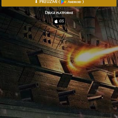
⬇ PREUZMI
(
)
Android
Druge platforme
iOS