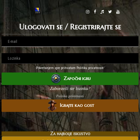
Ulogovati se / Registrirajte se
Pokretanjem igre prihvatam Politiku privatnosti.
Započni igru
Zaboravili ste lozinku?
Politika privatnosti
Igrajte kao gost
Za najbolje iskustvo