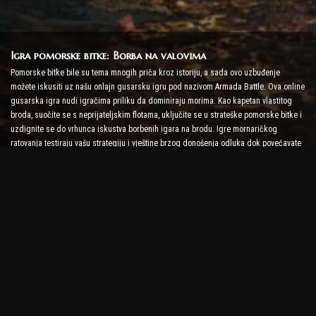
Igra pomorske bitke: Borba na valovima
Pomorske bitke bile su tema mnogih priča kroz istoriju, a sada ovo uzbuđenje
možete iskusiti uz našu onlajn gusarsku igru pod nazivom Armada Battle. Ova online
gusarska igra nudi igračima priliku da dominiraju morima. Kao kapetan vlastitog
broda, suočite se s neprijateljskim flotama, uključite se u strateške pomorske bitke i
uzdignite se do vrhunca iskustva borbenih igara na brodu. Igre mornaričkog
ratovanja testiraju vašu strategiju i vještine brzog donošenja odluka dok povećavate
nivo adrenalina uz borbu u stvarnom vremenu.
Igra brodske bitke: Vrijeme je da postanete admiral
U ovoj igri brodske bitke, igrači zapovijedaju vlastitim ratnim brodovima i bore se
protiv neprijateljskih armada. Igrači mogu nadograditi svoje brodove, dodati novo
oružje i oklop i trenirati svoju posadu. Ova online gusarska igra ostavlja vam
odgovornosti admirala. Koristite taktičku inteligenciju da uništite svoje neprijatelje i
postanete najmoćniji kapetan mora.
Online gusarska igra: Zaplovite u avanturu
Da biste bili uspješni u online piratskim igrama, potrebne su ne samo borbene
strategije, već i vještine istraživanja i diplomacije. U Armada Battle, pirati mogu ići u
lov na blago, otkrivati izgubljena ostrva i sklapati saveze s drugim piratima. Ova