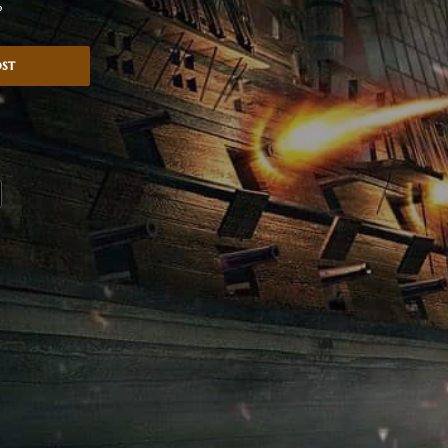
?
ost