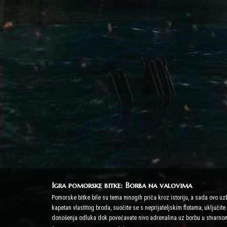
Igra pomorske bitke: Borba na valovima
Pomorske bitke bile su tema mnogih priča kroz istoriju, a sada ovo u
kapetan vlastitog broda, suočite se s neprijateljskim flotama, uključit
donošenja odluka dok povećavate nivo adrenalina uz borbu u stvarno