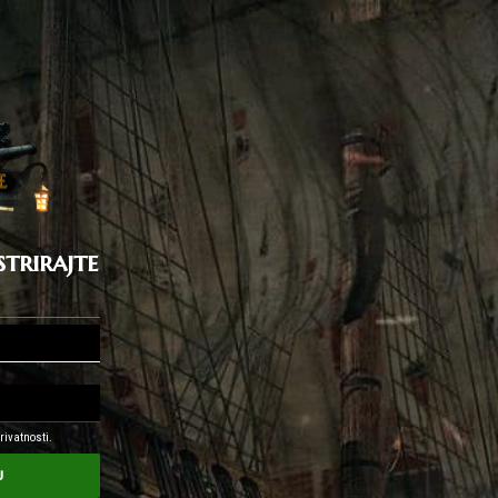
strirajte
rivatnosti.
u