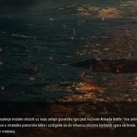
zbuđenje možete iskusiti uz našu onlajn gusarsku igru pod nazivom Armada Battle. Ova onli
e se u strateške pomorske bitke i uzdignite se do vrhunca iskustva borbenih igara na brodu. 
m vremenu.