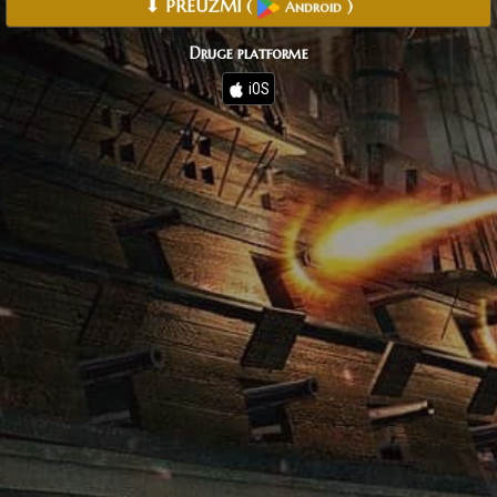
⬇ PREUZMI
(
)
Android
Druge platforme
iOS