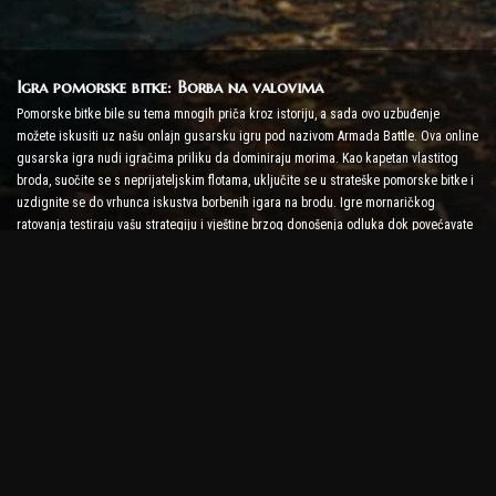
Igra pomorske bitke: Borba na valovima
Pomorske bitke bile su tema mnogih priča kroz istoriju, a sada ovo uzbuđenje
možete iskusiti uz našu onlajn gusarsku igru pod nazivom Armada Battle. Ova online
gusarska igra nudi igračima priliku da dominiraju morima. Kao kapetan vlastitog
broda, suočite se s neprijateljskim flotama, uključite se u strateške pomorske bitke i
uzdignite se do vrhunca iskustva borbenih igara na brodu. Igre mornaričkog
ratovanja testiraju vašu strategiju i vještine brzog donošenja odluka dok povećavate
nivo adrenalina uz borbu u stvarnom vremenu.
Igra brodske bitke: Vrijeme je da postanete admiral
U ovoj igri brodske bitke, igrači zapovijedaju vlastitim ratnim brodovima i bore se
protiv neprijateljskih armada. Igrači mogu nadograditi svoje brodove, dodati novo
oružje i oklop i trenirati svoju posadu. Ova online gusarska igra ostavlja vam
odgovornosti admirala. Koristite taktičku inteligenciju da uništite svoje neprijatelje i
postanete najmoćniji kapetan mora.
Online gusarska igra: Zaplovite u avanturu
Da biste bili uspješni u online piratskim igrama, potrebne su ne samo borbene
strategije, već i vještine istraživanja i diplomacije. U Armada Battle, pirati mogu ići u
lov na blago, otkrivati izgubljena ostrva i sklapati saveze s drugim piratima. Ova