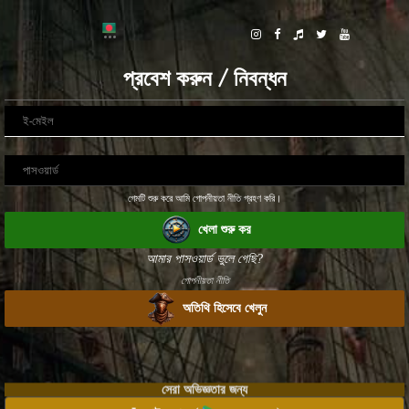
প্রবেশ করুন / নিবন্ধন
গেমটি শুরু করে আমি গোপনীয়তা নীতি গ্রহণ করি।
খেলা শুরু কর
আমার পাসওয়ার্ড ভুলে গেছি?
গোপনীয়তা নীতি
অতিথি হিসেবে খেলুন
সেরা অভিজ্ঞতার জন্য