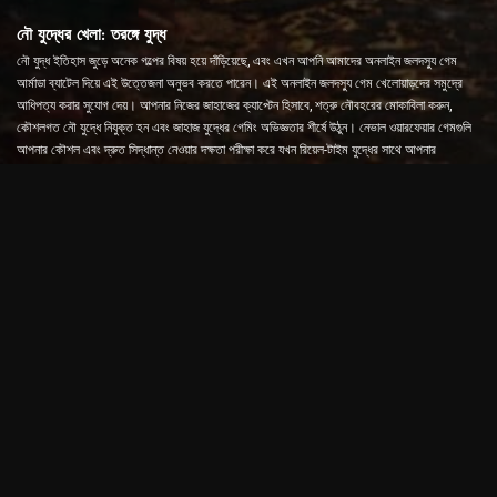
নৌ যুদ্ধের খেলা: তরঙ্গে যুদ্ধ
নৌ যুদ্ধ ইতিহাস জুড়ে অনেক গল্পের বিষয় হয়ে দাঁড়িয়েছে, এবং এখন আপনি আমাদের অনলাইন জলদস্যু গেম
আর্মাডা ব্যাটেল দিয়ে এই উত্তেজনা অনুভব করতে পারেন। এই অনলাইন জলদস্যু গেম খেলোয়াড়দের সমুদ্রে
আধিপত্য করার সুযোগ দেয়। আপনার নিজের জাহাজের ক্যাপ্টেন হিসাবে, শত্রু নৌবহরের মোকাবিলা করুন,
কৌশলগত নৌ যুদ্ধে নিযুক্ত হন এবং জাহাজ যুদ্ধের গেমিং অভিজ্ঞতার শীর্ষে উঠুন। নেভাল ওয়ারফেয়ার গেমগুলি
আপনার কৌশল এবং দ্রুত সিদ্ধান্ত নেওয়ার দক্ষতা পরীক্ষা করে যখন রিয়েল-টাইম যুদ্ধের সাথে আপনার
অ্যাড্রেনালাইন স্তর বৃদ্ধি করে।
শিপ ব্যাটল গেম: অ্যাডমিরাল হওয়ার সময়
এই শিপ ব্যাটল গেমে, খেলোয়াড়রা তাদের নিজস্ব যুদ্ধজাহাজকে কমান্ড করে এবং শত্রুদের আর্মাদের সাথে লড়াই
করে। খেলোয়াড়রা তাদের জাহাজ আপগ্রেড করতে পারে, নতুন অস্ত্র এবং বর্ম যোগ করতে পারে এবং তাদের
ক্রুদের প্রশিক্ষণ দিতে পারে। এই অনলাইন জলদস্যু গেমটি আপনাকে অ্যাডমিরালের দায়িত্ব ছেড়ে দেয়।
আপনার শত্রুদের ধ্বংস করতে এবং সমুদ্রের সবচেয়ে শক্তিশালী অধিনায়ক হয়ে কৌশলগত বুদ্ধিমত্তা ব্যবহার
করুন।
অনলাইন জলদস্যু গেম: অ্যাডভেঞ্চারের জন্য পাল সেট করুন
অনলাইন জলদস্যু গেমে সফল হওয়ার জন্য, শুধুমাত্র যুদ্ধের কৌশলই নয়, অনুসন্ধান এবং কূটনীতির দক্ষতাও
প্রয়োজন। আর্মাডা যুদ্ধে, জলদস্যুরা গুপ্তধনের সন্ধানে যেতে পারে, হারিয়ে যাওয়া দ্বীপগুলি আবিষ্কার করতে
পারে এবং অন্যান্য জলদস্যুদের সাথে জোট গঠন করতে পারে। এই বৈচিত্র্য একটি বিস্তৃত গেমিং অভিজ্ঞতা প্রদান
করে যা সব ধরনের খেলোয়াড়দের কাছে আবেদন করে।
অনলাইন পাইরেট গেম এবং অ্যাডভান্সড গ্রাফিক্স
আর্মাডা ব্যাটেল অনলাইন জলদস্যু গেমটি তার নজরকাড়া গ্রাফিক্স এবং মসৃণ গেম মেকানিক্সের মাধ্যমে মনোযোগ