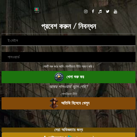
প্রবেশ করুন / নিবন্ধন
গেমটি শুরু করে আমি গোপনীয়তা নীতি গ্রহণ করি।
খেলা শুরু কর
আমার পাসওয়ার্ড ভুলে গেছি?
গোপনীয়তা নীতি
অতিথি হিসেবে খেলুন
সেরা অভিজ্ঞতার জন্য