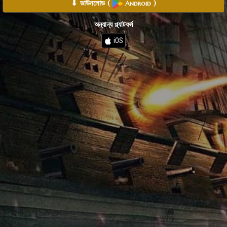
⬇ ডাউনলোড
(
)
Android
অন্যান্য প্ল্যাটফর্ম
iOS