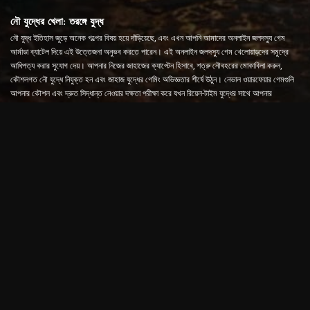
নৌ যুদ্ধের খেলা: তরঙ্গে যুদ্ধ
নৌ যুদ্ধ ইতিহাস জুড়ে অনেক গল্পের বিষয় হয়ে দাঁড়িয়েছে, এবং এখন আপনি আমাদের অনলাইন জলদস্যু গেম
আর্মাডা ব্যাটেল দিয়ে এই উত্তেজনা অনুভব করতে পারেন। এই অনলাইন জলদস্যু গেম খেলোয়াড়দের সমুদ্রে
আধিপত্য করার সুযোগ দেয়। আপনার নিজের জাহাজের ক্যাপ্টেন হিসাবে, শত্রু নৌবহরের মোকাবিলা করুন,
কৌশলগত নৌ যুদ্ধে নিযুক্ত হন এবং জাহাজ যুদ্ধের গেমিং অভিজ্ঞতার শীর্ষে উঠুন। নেভাল ওয়ারফেয়ার গেমগুলি
আপনার কৌশল এবং দ্রুত সিদ্ধান্ত নেওয়ার দক্ষতা পরীক্ষা করে যখন রিয়েল-টাইম যুদ্ধের সাথে আপনার
অ্যাড্রেনালাইন স্তর বৃদ্ধি করে।
শিপ ব্যাটল গেম: অ্যাডমিরাল হওয়ার সময়
এই শিপ ব্যাটল গেমে, খেলোয়াড়রা তাদের নিজস্ব যুদ্ধজাহাজকে কমান্ড করে এবং শত্রুদের আর্মাদের সাথে লড়াই
করে। খেলোয়াড়রা তাদের জাহাজ আপগ্রেড করতে পারে, নতুন অস্ত্র এবং বর্ম যোগ করতে পারে এবং তাদের
ক্রুদের প্রশিক্ষণ দিতে পারে। এই অনলাইন জলদস্যু গেমটি আপনাকে অ্যাডমিরালের দায়িত্ব ছেড়ে দেয়।
আপনার শত্রুদের ধ্বংস করতে এবং সমুদ্রের সবচেয়ে শক্তিশালী অধিনায়ক হয়ে কৌশলগত বুদ্ধিমত্তা ব্যবহার
করুন।
অনলাইন জলদস্যু গেম: অ্যাডভেঞ্চারের জন্য পাল সেট করুন
অনলাইন জলদস্যু গেমে সফল হওয়ার জন্য, শুধুমাত্র যুদ্ধের কৌশলই নয়, অনুসন্ধান এবং কূটনীতির দক্ষতাও
প্রয়োজন। আর্মাডা যুদ্ধে, জলদস্যুরা গুপ্তধনের সন্ধানে যেতে পারে, হারিয়ে যাওয়া দ্বীপগুলি আবিষ্কার করতে
পারে এবং অন্যান্য জলদস্যুদের সাথে জোট গঠন করতে পারে। এই বৈচিত্র্য একটি বিস্তৃত গেমিং অভিজ্ঞতা প্রদান
করে যা সব ধরনের খেলোয়াড়দের কাছে আবেদন করে।
অনলাইন পাইরেট গেম এবং অ্যাডভান্সড গ্রাফিক্স
আর্মাডা ব্যাটেল অনলাইন জলদস্যু গেমটি তার নজরকাড়া গ্রাফিক্স এবং মসৃণ গেম মেকানিক্সের মাধ্যমে মনোযোগ