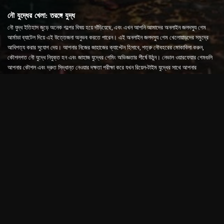
নৌ যুদ্ধের খেলা: তরঙ্গে যুদ্ধ
নৌ যুদ্ধ ইতিহাস জুড়ে অনেক গল্পের বিষয় হয়ে দাঁড়িয়েছে, এবং এখন আপনি আমাদের অনলাইন জলদস্যু গেম
আর্মাডা ব্যাটেল দিয়ে এই উত্তেজনা অনুভব করতে পারেন। এই অনলাইন জলদস্যু গেম খেলোয়াড়দের সমুদ্রে
আধিপত্য করার সুযোগ দেয়। আপনার নিজের জাহাজের ক্যাপ্টেন হিসাবে, শত্রু নৌবহরের মোকাবিলা করুন,
কৌশলগত নৌ যুদ্ধে নিযুক্ত হন এবং জাহাজ যুদ্ধের গেমিং অভিজ্ঞতার শীর্ষে উঠুন। নেভাল ওয়ারফেয়ার গেমগুলি
আপনার কৌশল এবং দ্রুত সিদ্ধান্ত নেওয়ার দক্ষতা পরীক্ষা করে যখন রিয়েল-টাইম যুদ্ধের সাথে আপনার
অ্যাড্রেনালাইন স্তর বৃদ্ধি করে।
শিপ ব্যাটল গেম: অ্যাডমিরাল হওয়ার সময়
এই শিপ ব্যাটল গেমে, খেলোয়াড়রা তাদের নিজস্ব যুদ্ধজাহাজকে কমান্ড করে এবং শত্রুদের আর্মাদের সাথে লড়াই
করে। খেলোয়াড়রা তাদের জাহাজ আপগ্রেড করতে পারে, নতুন অস্ত্র এবং বর্ম যোগ করতে পারে এবং তাদের
ক্রুদের প্রশিক্ষণ দিতে পারে। এই অনলাইন জলদস্যু গেমটি আপনাকে অ্যাডমিরালের দায়িত্ব ছেড়ে দেয়।
আপনার শত্রুদের ধ্বংস করতে এবং সমুদ্রের সবচেয়ে শক্তিশালী অধিনায়ক হয়ে কৌশলগত বুদ্ধিমত্তা ব্যবহার
করুন।
অনলাইন জলদস্যু গেম: অ্যাডভেঞ্চারের জন্য পাল সেট করুন
অনলাইন জলদস্যু গেমে সফল হওয়ার জন্য, শুধুমাত্র যুদ্ধের কৌশলই নয়, অনুসন্ধান এবং কূটনীতির দক্ষতাও
প্রয়োজন। আর্মাডা যুদ্ধে, জলদস্যুরা গুপ্তধনের সন্ধানে যেতে পারে, হারিয়ে যাওয়া দ্বীপগুলি আবিষ্কার করতে
পারে এবং অন্যান্য জলদস্যুদের সাথে জোট গঠন করতে পারে। এই বৈচিত্র্য একটি বিস্তৃত গেমিং অভিজ্ঞতা প্রদান
করে যা সব ধরনের খেলোয়াড়দের কাছে আবেদন করে।
অনলাইন পাইরেট গেম এবং অ্যাডভান্সড গ্রাফিক্স
আর্মাডা ব্যাটেল অনলাইন জলদস্যু গেমটি তার নজরকাড়া গ্রাফিক্স এবং মসৃণ গেম মেকানিক্সের মাধ্যমে মনোযোগ