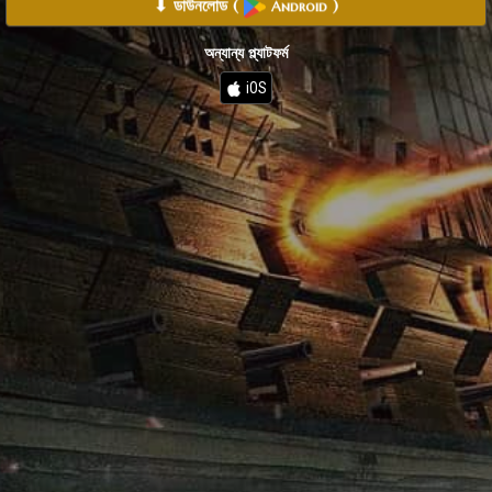
⬇ ডাউনলোড
(
)
Android
অন্যান্য প্ল্যাটফর্ম
iOS