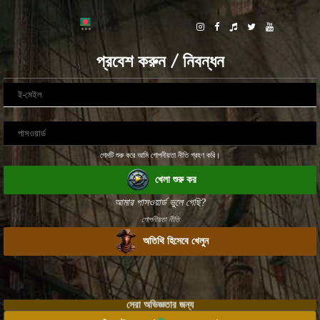
প্রবেশ করুন / নিবন্ধন
গেমটি শুরু করে আমি গোপনীয়তা নীতি গ্রহণ করি।
খেলা শুরু কর
আমার পাসওয়ার্ড ভুলে গেছি?
গোপনীয়তা নীতি
অতিথি হিসেবে খেলুন
সেরা অভিজ্ঞতার জন্য