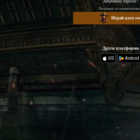
Забравена парола?
Политика за поверително
Играй като го
Други платформи
iOS
Android