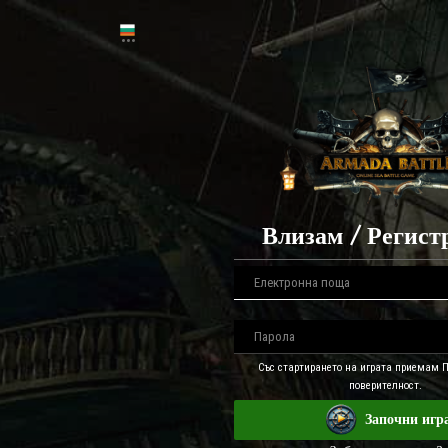
Влизам / Регист
Със стартирането на играта приемам 
поверителност.
Започни игр