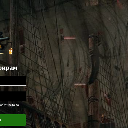
рирам
Политиката за
а