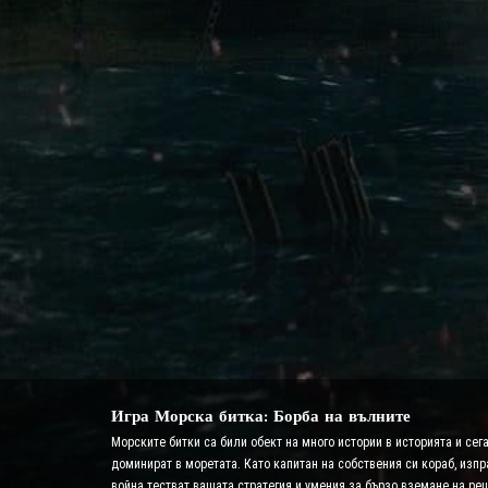
Игра Морска битка: Борба на вълните
Морските битки са били обект на много истории в историята и сег
доминират в моретата. Като капитан на собствения си кораб, изпр
война тестват вашата стратегия и умения за бързо вземане на ре