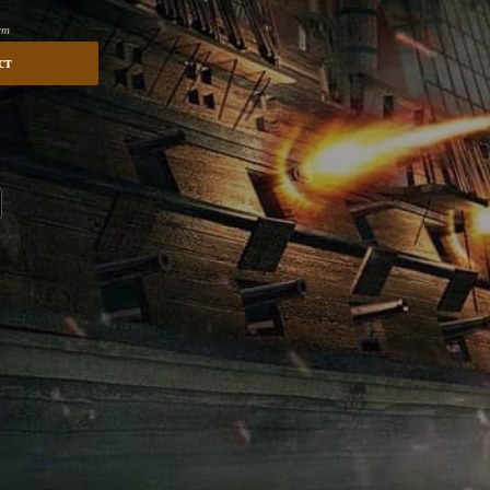
ст
ст