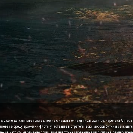
а можете да изпитате това вълнение с нашата онлайн пиратска игра, наречена Armada 
авете се срещу вражески флоти, участвайте в стратегически морски битки и се издигн
шения, като същевременно повишават нивото на адреналина ви с битка в реално врем