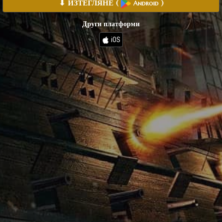
⬇ ИЗТЕГЛЯНЕ
(
)
Android
Други платформи
iOS