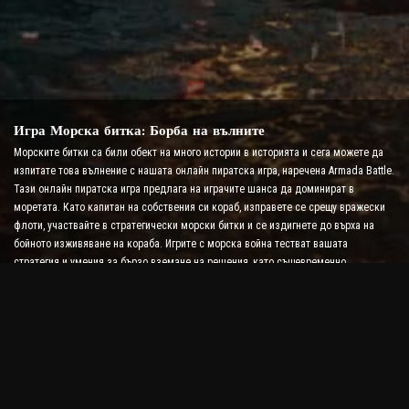
Игра Морска битка: Борба на вълните
Морските битки са били обект на много истории в историята и сега можете да
изпитате това вълнение с нашата онлайн пиратска игра, наречена Armada Battle.
Тази онлайн пиратска игра предлага на играчите шанса да доминират в
моретата. Като капитан на собствения си кораб, изправете се срещу вражески
флоти, участвайте в стратегически морски битки и се издигнете до върха на
бойното изживяване на кораба. Игрите с морска война тестват вашата
стратегия и умения за бързо вземане на решения, като същевременно
повишават нивото на адреналина ви с битка в реално време.
Игра Ship Battle: Време е да станете адмирал
В тази игра Ship Battle играчите командват свои собствени военни кораби и се
изправят срещу вражески армади. Играчите могат да надграждат своите
кораби, да добавят нови оръжия и броня и да обучават своите екипажи. Тази
онлайн пиратска игра ви оставя с отговорностите на адмирал. Използвайте
тактическия интелект, за да унищожите враговете си и да станете най-могъщият